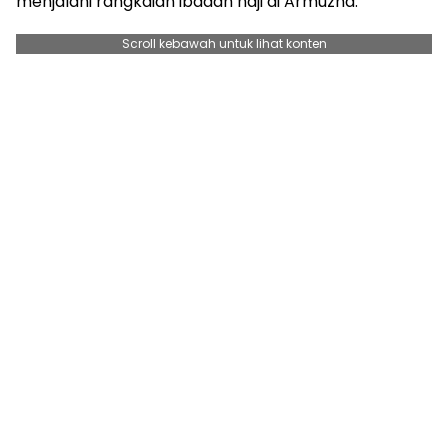
menjalani rangkaian ibadah haji di Armuzna.
Scroll kebawah untuk lihat konten