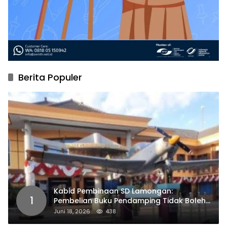
Berita Populer
Kabid Pembinaan SD Lamongan:
1
Pembelian Buku Pendamping Tidak Boleh
Dipaksakan
Juni 18, 2026
438