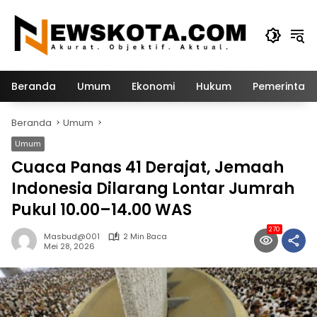
Langsung
ke
konten
Beranda
Umum
Ekonomi
Hukum
Pemerintah
Beranda
Umum
Umum
Cuaca Panas 41 Derajat, Jemaah
Indonesia Dilarang Lontar Jumrah
Pukul 10.00–14.00 WAS
270
Masbud@001
2 Min Baca
Mei 28, 2026