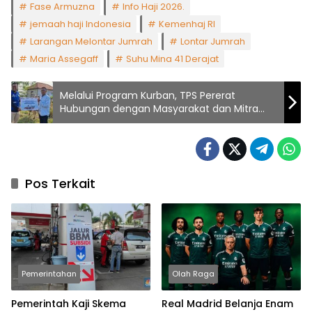
Fase Armuzna
Info Haji 2026.
jemaah haji Indonesia
Kemenhaj RI
Larangan Melontar Jumrah
Lontar Jumrah
Maria Assegaff
Suhu Mina 41 Derajat
Melalui Program Kurban, TPS Pererat
Hubungan dengan Masyarakat dan Mitra
Kerja
Pos Terkait
Pemerintahan
Olah Raga
Pemerintah Kaji Skema
Real Madrid Belanja Enam