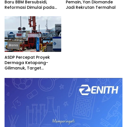
Baru BBM Bersubsidi,
Pemain, Yan Diomande
Reformasi Dimulai pada
Jadi Rekrutan Termahal
2027
Bisnis
ASDP Percepat Proyek
Dermaga Ketapang-
Gilimanuk, Target
Rampung Jelang Nataru
dan Lebaran