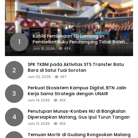
Kabid Pembinaan SD Lamongan:
1
Pembelian Buku Pendamping Tidak Boleh
Dipaksakan
Juni 18, 2026
439
SPK TKBM pada Aktivitas STS Transfer Batu
2
Bara di Satui Tuai Sorotan
Juni 22, 2026
437
Perkuat Ekosistem Kampus Digital, BTN Jalin
3
Kerja Sama Strategis dengan UNAIR
Juni 14, 2026
429
Penutupan Munas-Konbes NU di Bangkalan
4
Dipersiapkan Matang, Gus Ipul Turun Tangan
Juni 21, 2026
429
Temuan Mortir di Gudang Rongsokan Malang