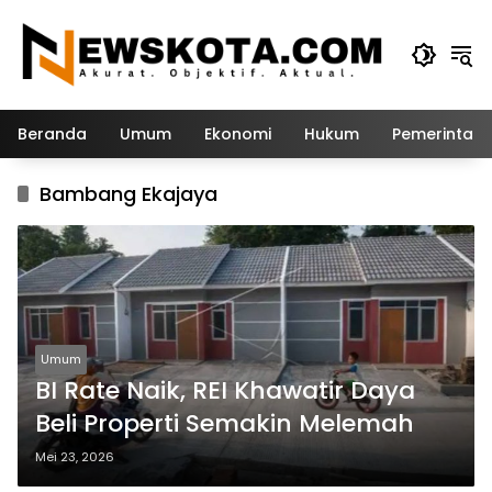
Langsung
ke
konten
Beranda
Umum
Ekonomi
Hukum
Pemerintah
Bambang Ekajaya
Umum
BI Rate Naik, REI Khawatir Daya
Beli Properti Semakin Melemah
Mei 23, 2026