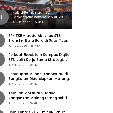
Kabid Pembinaan SD
1
Lamongan: Pembelian Buku
Pendamping Tidak Boleh
Juni 18, 2026
439
Dipaksakan
SPK TKBM pada Aktivitas STS
Transfer Batu Bara di Satui Tuai
Sorotan
Juni 22, 2026
437
Perkuat Ekosistem Kampus Digital,
BTN Jalin Kerja Sama Strategis
dengan UNAIR
Juni 14, 2026
429
Penutupan Munas-Konbes NU di
Bangkalan Dipersiapkan Matang,
Gus Ipul Turun Tangan
Juni 21, 2026
429
Temuan Mortir di Gudang
Rongsokan Malang Ditangani Tim
Gegana Polda Jatim
Juli 20, 2026
418
Usut Tuntas KUR Fiktif BNI Rp 12