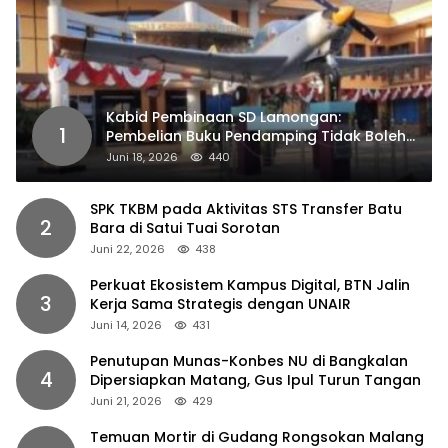
Kabid Pembinaan SD Lamongan:
1
Pembelian Buku Pendamping Tidak Boleh
Dipaksakan
Juni 18, 2026
440
SPK TKBM pada Aktivitas STS Transfer Batu
2
Bara di Satui Tuai Sorotan
Juni 22, 2026
438
Perkuat Ekosistem Kampus Digital, BTN Jalin
3
Kerja Sama Strategis dengan UNAIR
Juni 14, 2026
431
Penutupan Munas-Konbes NU di Bangkalan
4
Dipersiapkan Matang, Gus Ipul Turun Tangan
Juni 21, 2026
429
Temuan Mortir di Gudang Rongsokan Malang