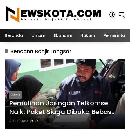
Langsung
ke
konten
Beranda
Umum
Ekonomi
Hukum
Pemerintah
Bencana Banjir Longsor
Bisnis
Pemulihan Jaringan Telkomsel
Naik, Paket Siaga Dibuka Bebas
Biaya
Desember 3, 2025