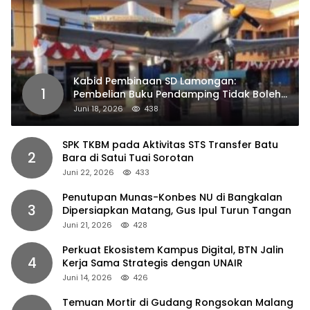
Kabid Pembinaan SD Lamongan:
1
Pembelian Buku Pendamping Tidak Boleh
Dipaksakan
Juni 18, 2026
438
SPK TKBM pada Aktivitas STS Transfer Batu
2
Bara di Satui Tuai Sorotan
Juni 22, 2026
433
Penutupan Munas-Konbes NU di Bangkalan
3
Dipersiapkan Matang, Gus Ipul Turun Tangan
Juni 21, 2026
428
Perkuat Ekosistem Kampus Digital, BTN Jalin
4
Kerja Sama Strategis dengan UNAIR
Juni 14, 2026
426
Temuan Mortir di Gudang Rongsokan Malang