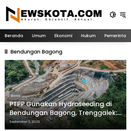
Langsung
ke
konten
Beranda
Umum
Ekonomi
Hukum
Pemerintah
Bendungan Bagong
Bisnis
PTPP Gunakan Hydroseeding di
Bendungan Bagong, Trenggalek:
Proyek Berkelanjutan
September 3, 2025