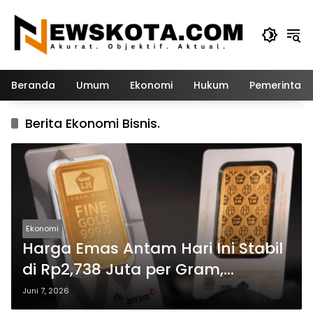
Langsung
ke
konten
Beranda
Umum
Ekonomi
Hukum
Pemerintah
Berita Ekonomi Bisnis.
Ekonomi
Harga Emas Antam Hari Ini Stabil
di Rp2,738 Juta per Gram,
Investor Cermati Arah Pergerakan
Juni 7, 2026
Pasar