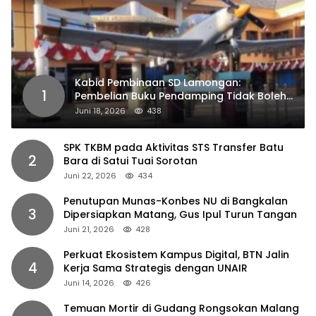
Kabid Pembinaan SD Lamongan:
1
Pembelian Buku Pendamping Tidak Boleh
Dipaksakan
Juni 18, 2026
438
SPK TKBM pada Aktivitas STS Transfer Batu
2
Bara di Satui Tuai Sorotan
Juni 22, 2026
434
Penutupan Munas-Konbes NU di Bangkalan
3
Dipersiapkan Matang, Gus Ipul Turun Tangan
Juni 21, 2026
428
Perkuat Ekosistem Kampus Digital, BTN Jalin
4
Kerja Sama Strategis dengan UNAIR
Juni 14, 2026
426
Temuan Mortir di Gudang Rongsokan Malang