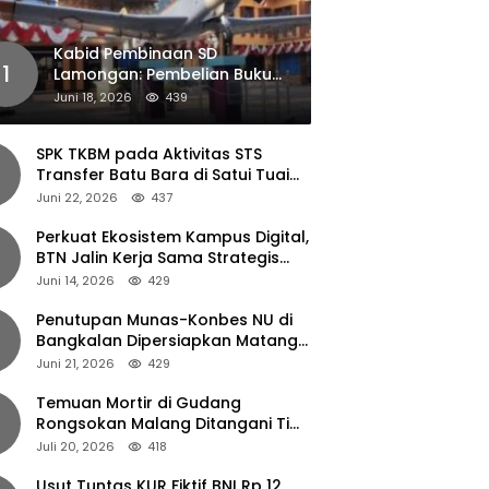
Kabid Pembinaan SD
1
Lamongan: Pembelian Buku
Pendamping Tidak Boleh
Juni 18, 2026
439
Dipaksakan
SPK TKBM pada Aktivitas STS
Transfer Batu Bara di Satui Tuai
Sorotan
Juni 22, 2026
437
Perkuat Ekosistem Kampus Digital,
BTN Jalin Kerja Sama Strategis
dengan UNAIR
Juni 14, 2026
429
Penutupan Munas-Konbes NU di
Bangkalan Dipersiapkan Matang,
Gus Ipul Turun Tangan
Juni 21, 2026
429
Temuan Mortir di Gudang
Rongsokan Malang Ditangani Tim
Gegana Polda Jatim
Juli 20, 2026
418
Usut Tuntas KUR Fiktif BNI Rp 12