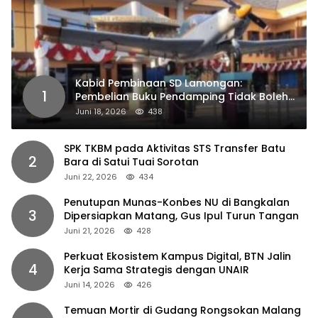
Kabid Pembinaan SD Lamongan:
1
Pembelian Buku Pendamping Tidak Boleh
Dipaksakan
Juni 18, 2026
438
SPK TKBM pada Aktivitas STS Transfer Batu
2
Bara di Satui Tuai Sorotan
Juni 22, 2026
434
Penutupan Munas-Konbes NU di Bangkalan
3
Dipersiapkan Matang, Gus Ipul Turun Tangan
Juni 21, 2026
428
Perkuat Ekosistem Kampus Digital, BTN Jalin
4
Kerja Sama Strategis dengan UNAIR
Juni 14, 2026
426
Temuan Mortir di Gudang Rongsokan Malang