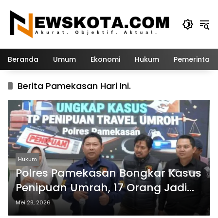
Langsung
ke
konten
Beranda
Umum
Ekonomi
Hukum
Pemerintah
Berita Pamekasan Hari Ini.
Hukum
Polres Pamekasan Bongkar Kasus
Penipuan Umrah, 17 Orang Jadi
Korban
Mei 28, 2026