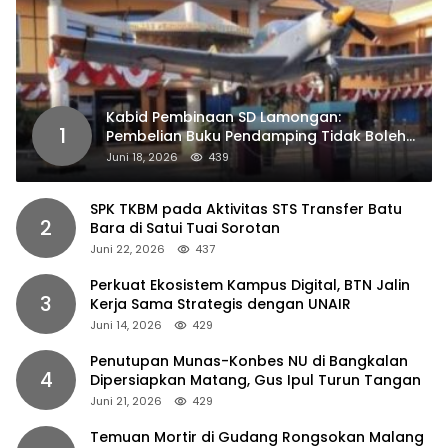
Kabid Pembinaan SD Lamongan:
1
Pembelian Buku Pendamping Tidak Boleh
Dipaksakan
Juni 18, 2026
439
SPK TKBM pada Aktivitas STS Transfer Batu
2
Bara di Satui Tuai Sorotan
Juni 22, 2026
437
Perkuat Ekosistem Kampus Digital, BTN Jalin
3
Kerja Sama Strategis dengan UNAIR
Juni 14, 2026
429
Penutupan Munas-Konbes NU di Bangkalan
4
Dipersiapkan Matang, Gus Ipul Turun Tangan
Juni 21, 2026
429
Temuan Mortir di Gudang Rongsokan Malang