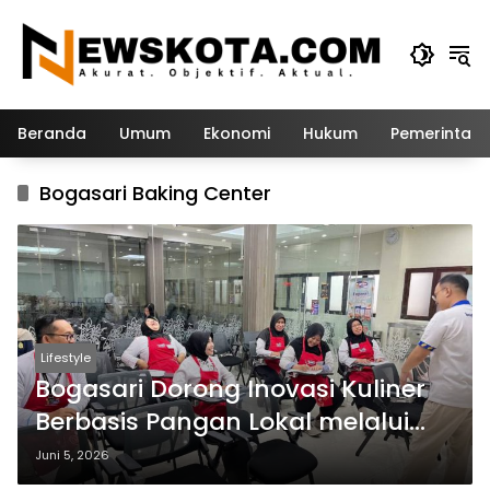
Langsung
ke
konten
Beranda
Umum
Ekonomi
Hukum
Pemerintah
Bogasari Baking Center
Lifestyle
Bogasari Dorong Inovasi Kuliner
Berbasis Pangan Lokal melalui
Pelatihan Guru SMKN 3 Kediri
Juni 5, 2026