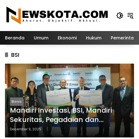
Langsung
ke
konten
Beranda
Umum
Ekonomi
Hukum
Pemerintah
BSI
Bisnis
Mandiri Investasi, BSI, Mandiri
Sekuritas, Pegadaian dan
Deutsche Bank Hadirkan Reksa
Desember 9, 2025
Dana Bursa Emas Syariah