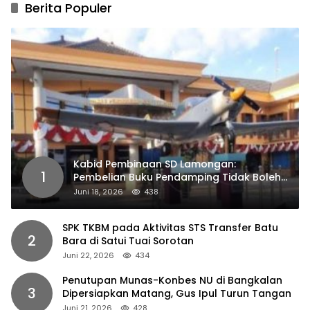
Berita Populer
Kabid Pembinaan SD Lamongan:
1
Pembelian Buku Pendamping Tidak Boleh
Dipaksakan
Juni 18, 2026
438
SPK TKBM pada Aktivitas STS Transfer Batu
2
Bara di Satui Tuai Sorotan
Juni 22, 2026
434
Penutupan Munas-Konbes NU di Bangkalan
3
Dipersiapkan Matang, Gus Ipul Turun Tangan
Juni 21, 2026
428