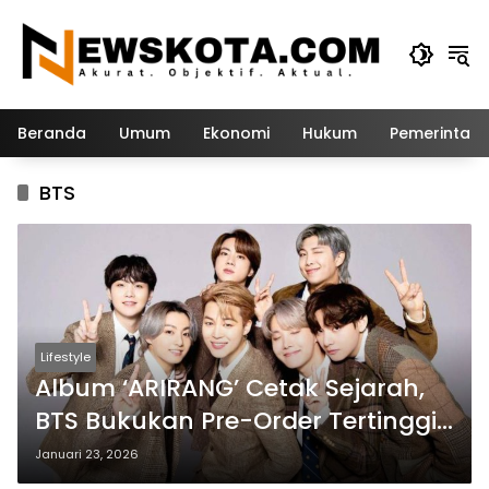
Langsung
ke
konten
Beranda
Umum
Ekonomi
Hukum
Pemerintah
BTS
Lifestyle
Album ‘ARIRANG’ Cetak Sejarah,
BTS Bukukan Pre-Order Tertinggi
Sepanjang Karier
Januari 23, 2026