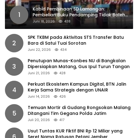
Kabid Pembinaan SD Lamongan:
1
Pembelian Buku Pendamping Tidak Boleh
Dipaksakan
Juni 18, 2026
438
SPK TKBM pada Aktivitas STS Transfer Batu
2
Bara di Satui Tuai Sorotan
Juni 22, 2026
434
Penutupan Munas-Konbes NU di Bangkalan
3
Dipersiapkan Matang, Gus Ipul Turun Tangan
Juni 21, 2026
428
Perkuat Ekosistem Kampus Digital, BTN Jalin
4
Kerja Sama Strategis dengan UNAIR
Juni 14, 2026
426
Temuan Mortir di Gudang Rongsokan Malang
5
Ditangani Tim Gegana Polda Jatim
Juli 20, 2026
417
Usut Tuntas KUR Fiktif BNI Rp 12 Miliar yang
6
Seret Nama Ratusan Petani Jember