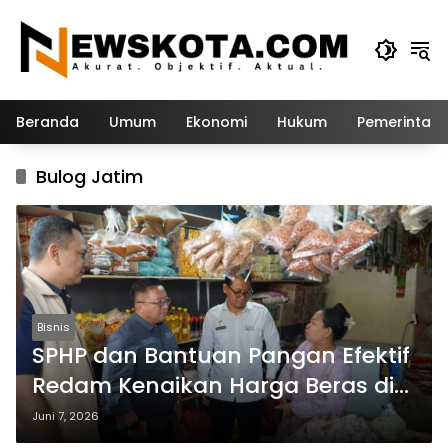
Langsung
ke
konten
Beranda
Umum
Ekonomi
Hukum
Pemerintah
Bulog Jatim
Bisnis
SPHP dan Bantuan Pangan Efektif
Redam Kenaikan Harga Beras di
Jawa Timur
Juni 7, 2026