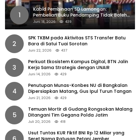
Kabid Pembinaan SD Lamongan:
1
Pembelian Buku Pendamping Tidak Boleh
Dipaksakan
Juni 18, 2026
439
SPK TKBM pada Aktivitas STS Transfer Batu
2
Bara di Satui Tuai Sorotan
Juni 22, 2026
437
Perkuat Ekosistem Kampus Digital, BTN Jalin
3
Kerja Sama Strategis dengan UNAIR
Juni 14, 2026
429
Penutupan Munas-Konbes NU di Bangkalan
4
Dipersiapkan Matang, Gus Ipul Turun Tangan
Juni 21, 2026
429
Temuan Mortir di Gudang Rongsokan Malang
5
Ditangani Tim Gegana Polda Jatim
Juli 20, 2026
418
Usut Tuntas KUR Fiktif BNI Rp 12 Miliar yang
6
Seret Nama Ratusan Petani Jember