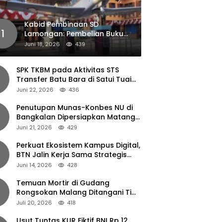
Kabid Pembinaan SD
1
Lamongan: Pembelian Buku
Pendamping Tidak Boleh
Juni 18, 2026
439
Dipaksakan
SPK TKBM pada Aktivitas STS
Transfer Batu Bara di Satui Tuai
Sorotan
Juni 22, 2026
436
Penutupan Munas-Konbes NU di
Bangkalan Dipersiapkan Matang,
Gus Ipul Turun Tangan
Juni 21, 2026
429
Perkuat Ekosistem Kampus Digital,
BTN Jalin Kerja Sama Strategis
dengan UNAIR
Juni 14, 2026
428
Temuan Mortir di Gudang
Rongsokan Malang Ditangani Tim
Gegana Polda Jatim
Juli 20, 2026
418
Usut Tuntas KUR Fiktif BNI Rp 12