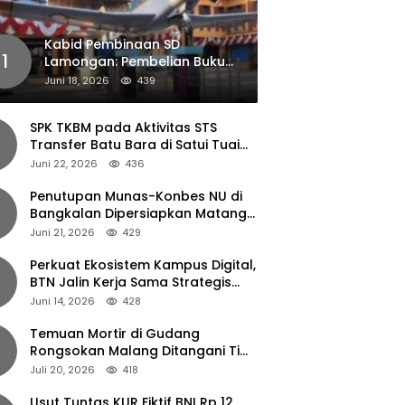
Kabid Pembinaan SD
1
Lamongan: Pembelian Buku
Pendamping Tidak Boleh
Juni 18, 2026
439
Dipaksakan
SPK TKBM pada Aktivitas STS
Transfer Batu Bara di Satui Tuai
Sorotan
Juni 22, 2026
436
Penutupan Munas-Konbes NU di
Bangkalan Dipersiapkan Matang,
Gus Ipul Turun Tangan
Juni 21, 2026
429
Perkuat Ekosistem Kampus Digital,
BTN Jalin Kerja Sama Strategis
dengan UNAIR
Juni 14, 2026
428
Temuan Mortir di Gudang
Rongsokan Malang Ditangani Tim
Gegana Polda Jatim
Juli 20, 2026
418
Usut Tuntas KUR Fiktif BNI Rp 12