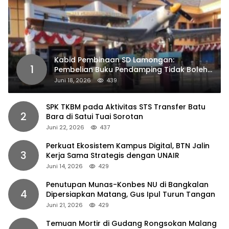
Kabid Pembinaan SD Lamongan:
1
Pembelian Buku Pendamping Tidak Boleh
Dipaksakan
Juni 18, 2026
439
SPK TKBM pada Aktivitas STS Transfer Batu
2
Bara di Satui Tuai Sorotan
Juni 22, 2026
437
Perkuat Ekosistem Kampus Digital, BTN Jalin
3
Kerja Sama Strategis dengan UNAIR
Juni 14, 2026
429
Penutupan Munas-Konbes NU di Bangkalan
4
Dipersiapkan Matang, Gus Ipul Turun Tangan
Juni 21, 2026
429
Temuan Mortir di Gudang Rongsokan Malang