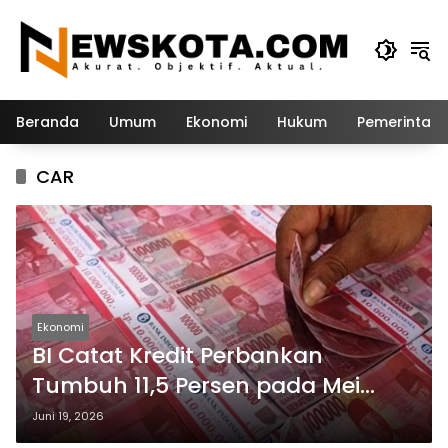
Langsung
ke
konten
Beranda
Umum
Ekonomi
Hukum
Pemerintah
CAR
Ekonomi
BI Catat Kredit Perbankan
Tumbuh 11,5 Persen pada Mei
2026
Juni 19, 2026