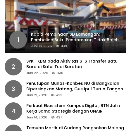
Kabid Pembinaan SD Lamongan:
1
Pembelian Buku Pendamping Tidak Boleh
Dipaksakan
Juni 18, 2026
439
SPK TKBM pada Aktivitas STS Transfer Batu
2
Bara di Satui Tuai Sorotan
Juni 22, 2026
435
Penutupan Munas-Konbes NU di Bangkalan
3
Dipersiapkan Matang, Gus Ipul Turun Tangan
Juni 21, 2026
429
Perkuat Ekosistem Kampus Digital, BTN Jalin
4
Kerja Sama Strategis dengan UNAIR
Juni 14, 2026
427
Temuan Mortir di Gudang Rongsokan Malang