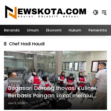
Langsung
ke
konten
Beranda
Umum
Ekonomi
Hukum
Pemerintah
Chef Hadi Haudi
Lifestyle
Bogasari Dorong Inovasi Kuliner
Berbasis Pangan Lokal melalui
Pelatihan Guru SMKN 3 Kediri
Juni 5, 2026