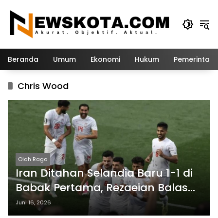
Langsung
ke
konten
Beranda
Umum
Ekonomi
Hukum
Pemerintah
Chris Wood
Olah Raga
Iran Ditahan Selandia Baru 1-1 di
Babak Pertama, Rezaeian Balas
Gol Cepat Eli Just
Juni 16, 2026