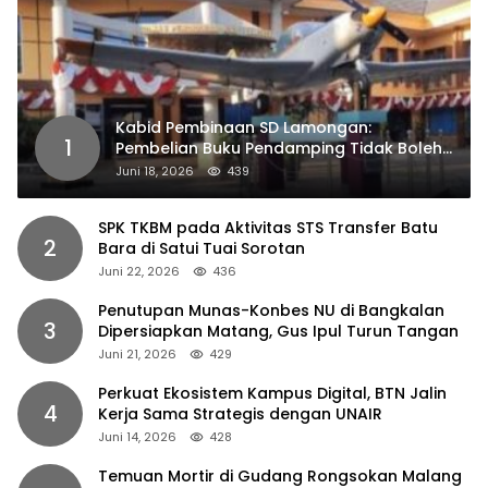
Kabid Pembinaan SD Lamongan:
1
Pembelian Buku Pendamping Tidak Boleh
Dipaksakan
Juni 18, 2026
439
SPK TKBM pada Aktivitas STS Transfer Batu
2
Bara di Satui Tuai Sorotan
Juni 22, 2026
436
Penutupan Munas-Konbes NU di Bangkalan
3
Dipersiapkan Matang, Gus Ipul Turun Tangan
Juni 21, 2026
429
Perkuat Ekosistem Kampus Digital, BTN Jalin
4
Kerja Sama Strategis dengan UNAIR
Juni 14, 2026
428
Temuan Mortir di Gudang Rongsokan Malang