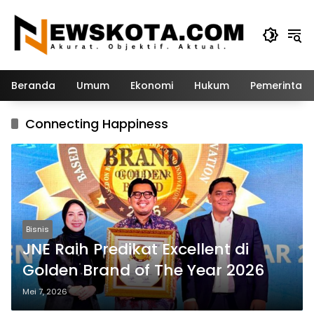
Langsung
ke
konten
Beranda
Umum
Ekonomi
Hukum
Pemerintah
Connecting Happiness
Bisnis
JNE Raih Predikat Excellent di
Golden Brand of The Year 2026
Mei 7, 2026