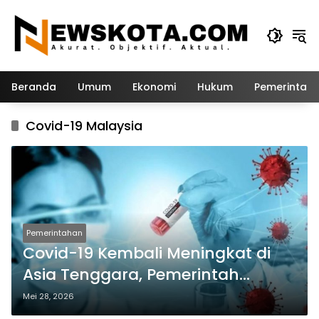
Langsung
ke
konten
Beranda
Umum
Ekonomi
Hukum
Pemerintah
Covid-19 Malaysia
Pemerintahan
Covid-19 Kembali Meningkat di
Asia Tenggara, Pemerintah
Indonesia Minta Warga Waspada
Mei 28, 2026