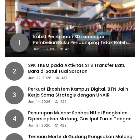
Kabid Pembinaan SD Lamongan:
1
Pembelian Buku Pendamping Tidak Boleh
Dipaksakan
Juni 18, 2026
439
SPK TKBM pada Aktivitas STS Transfer Batu
2
Bara di Satui Tuai Sorotan
Juni 22, 2026
437
Perkuat Ekosistem Kampus Digital, BTN Jalin
3
Kerja Sama Strategis dengan UNAIR
Juni 14, 2026
429
Penutupan Munas-Konbes NU di Bangkalan
4
Dipersiapkan Matang, Gus Ipul Turun Tangan
Juni 21, 2026
429
Temuan Mortir di Gudang Rongsokan Malang