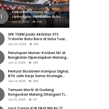
Kabid Pembinaan SD
1
Lamongan: Pembelian Buku
Pendamping Tidak Boleh
Juni 18, 2026
438
Dipaksakan
SPK TKBM pada Aktivitas STS
Transfer Batu Bara di Satui Tuai
Sorotan
Juni 22, 2026
433
Penutupan Munas-Konbes NU di
Bangkalan Dipersiapkan Matang,
Gus Ipul Turun Tangan
Juni 21, 2026
428
Perkuat Ekosistem Kampus Digital,
BTN Jalin Kerja Sama Strategis
dengan UNAIR
Juni 14, 2026
426
Temuan Mortir di Gudang
Rongsokan Malang Ditangani Tim
Gegana Polda Jatim
Juli 20, 2026
417
Usut Tuntas KUR Fiktif BNI Rp 12