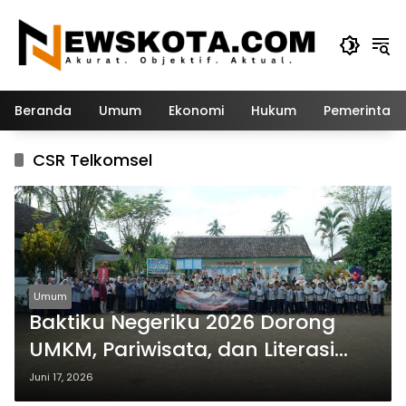
Langsung
ke
konten
Beranda
Umum
Ekonomi
Hukum
Pemerintah
CSR Telkomsel
Umum
Baktiku Negeriku 2026 Dorong
UMKM, Pariwisata, dan Literasi
Digital Desa Bayu
Juni 17, 2026