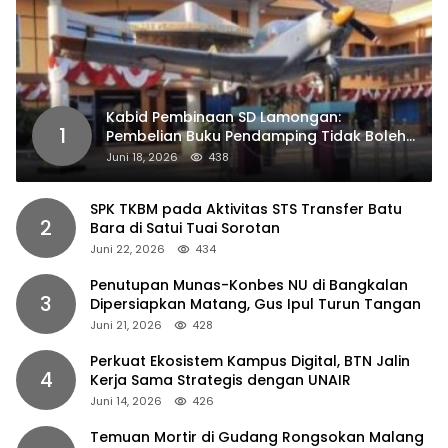
Kabid Pembinaan SD Lamongan:
1
Pembelian Buku Pendamping Tidak Boleh
Dipaksakan
Juni 18, 2026
438
SPK TKBM pada Aktivitas STS Transfer Batu
2
Bara di Satui Tuai Sorotan
Juni 22, 2026
434
Penutupan Munas-Konbes NU di Bangkalan
3
Dipersiapkan Matang, Gus Ipul Turun Tangan
Juni 21, 2026
428
Perkuat Ekosistem Kampus Digital, BTN Jalin
4
Kerja Sama Strategis dengan UNAIR
Juni 14, 2026
426
Temuan Mortir di Gudang Rongsokan Malang