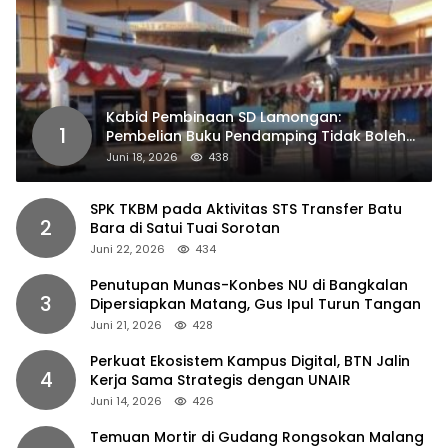
Kabid Pembinaan SD Lamongan:
1
Pembelian Buku Pendamping Tidak Boleh
Dipaksakan
Juni 18, 2026
438
SPK TKBM pada Aktivitas STS Transfer Batu
2
Bara di Satui Tuai Sorotan
Juni 22, 2026
434
Penutupan Munas-Konbes NU di Bangkalan
3
Dipersiapkan Matang, Gus Ipul Turun Tangan
Juni 21, 2026
428
Perkuat Ekosistem Kampus Digital, BTN Jalin
4
Kerja Sama Strategis dengan UNAIR
Juni 14, 2026
426
Temuan Mortir di Gudang Rongsokan Malang