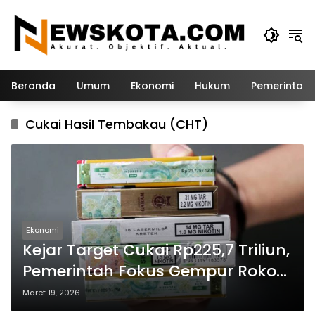
Langsung
ke
konten
Beranda
Umum
Ekonomi
Hukum
Pemerintah
Cukai Hasil Tembakau (CHT)
Ekonomi
Kejar Target Cukai Rp225,7 Triliun,
Pemerintah Fokus Gempur Rokok
Ilegal dan Genjot Produksi
Maret 19, 2026