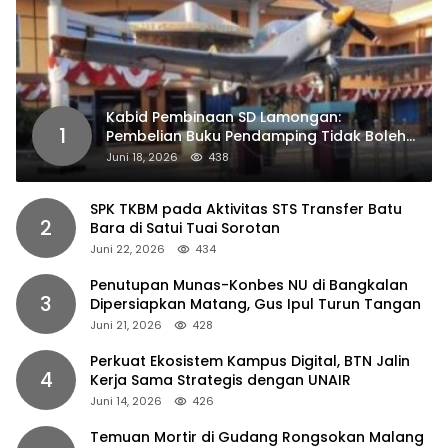
Kabid Pembinaan SD Lamongan:
1
Pembelian Buku Pendamping Tidak Boleh
Dipaksakan
Juni 18, 2026
438
SPK TKBM pada Aktivitas STS Transfer Batu
2
Bara di Satui Tuai Sorotan
Juni 22, 2026
434
Penutupan Munas-Konbes NU di Bangkalan
3
Dipersiapkan Matang, Gus Ipul Turun Tangan
Juni 21, 2026
428
Perkuat Ekosistem Kampus Digital, BTN Jalin
4
Kerja Sama Strategis dengan UNAIR
Juni 14, 2026
426
Temuan Mortir di Gudang Rongsokan Malang