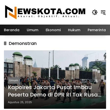
Langsung
ke
konten
Beranda
Umum
Ekonomi
Hukum
Pemerintah
Demonstran
Umum
Kapolres Jakarta Pusat Imbau
Peserta Demo di DPR RI Tak Rusak
Fasilitas Umum
Agustus 25, 2025