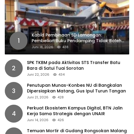
Kabid Pembinaan SD Lamongan:
1
Pembelian Buku Pendamping Tidak Boleh
Dipaksakan
Juni 18, 2026
438
SPK TKBM pada Aktivitas STS Transfer Batu
2
Bara di Satui Tuai Sorotan
Juni 22, 2026
434
Penutupan Munas-Konbes NU di Bangkalan
3
Dipersiapkan Matang, Gus Ipul Turun Tangan
Juni 21, 2026
428
Perkuat Ekosistem Kampus Digital, BTN Jalin
4
Kerja Sama Strategis dengan UNAIR
Juni 14, 2026
426
Temuan Mortir di Gudang Rongsokan Malang