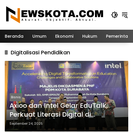
Langsung
ke
konten
Beranda
Umum
Ekonomi
Hukum
Pemerintah
Digitalisasi Pendidikan
Bisnis
Axioo dan Intel Gelar EduTalk,
Perkuat Literasi Digital di
Kalangan Pendidik
September 24, 2025