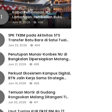
Kabid Pembinaan SD
1
Lamongan: Pembelian Buku
Pendamping Tidak Boleh
Juni 18, 2026
438
Dipaksakan
SPK TKBM pada Aktivitas STS
Transfer Batu Bara di Satui Tuai
Sorotan
Juni 22, 2026
434
Penutupan Munas-Konbes NU di
Bangkalan Dipersiapkan Matang,
Gus Ipul Turun Tangan
Juni 21, 2026
428
Perkuat Ekosistem Kampus Digital,
BTN Jalin Kerja Sama Strategis
dengan UNAIR
Juni 14, 2026
426
Temuan Mortir di Gudang
Rongsokan Malang Ditangani Tim
Gegana Polda Jatim
Juli 20, 2026
417
Usut Tuntas KUR Fiktif BNI Rp 12