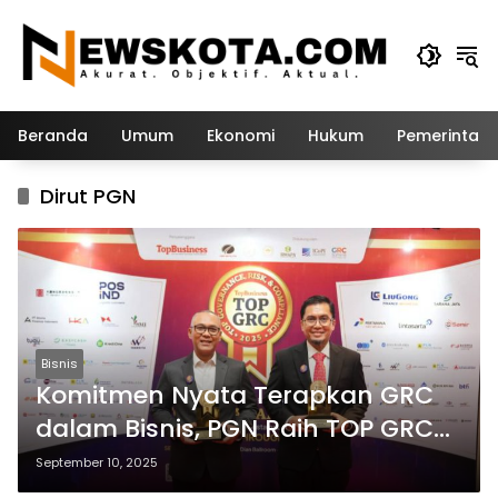
Langsung
ke
konten
Beranda
Umum
Ekonomi
Hukum
Pemerintah
Dirut PGN
Bisnis
Komitmen Nyata Terapkan GRC
dalam Bisnis, PGN Raih TOP GRC
Award 2025
September 10, 2025