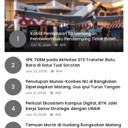
Kabid Pembinaan SD Lamongan:
1
Pembelian Buku Pendamping Tidak Boleh
Dipaksakan
Juni 18, 2026
438
SPK TKBM pada Aktivitas STS Transfer Batu
2
Bara di Satui Tuai Sorotan
Juni 22, 2026
434
Penutupan Munas-Konbes NU di Bangkalan
3
Dipersiapkan Matang, Gus Ipul Turun Tangan
Juni 21, 2026
428
Perkuat Ekosistem Kampus Digital, BTN Jalin
4
Kerja Sama Strategis dengan UNAIR
Juni 14, 2026
426
Temuan Mortir di Gudang Rongsokan Malang