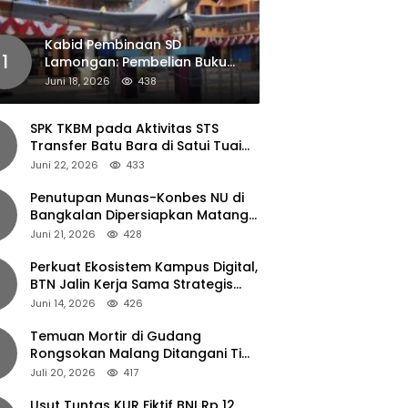
Kabid Pembinaan SD
1
Lamongan: Pembelian Buku
Pendamping Tidak Boleh
Juni 18, 2026
438
Dipaksakan
SPK TKBM pada Aktivitas STS
Transfer Batu Bara di Satui Tuai
Sorotan
Juni 22, 2026
433
Penutupan Munas-Konbes NU di
Bangkalan Dipersiapkan Matang,
Gus Ipul Turun Tangan
Juni 21, 2026
428
Perkuat Ekosistem Kampus Digital,
BTN Jalin Kerja Sama Strategis
dengan UNAIR
Juni 14, 2026
426
Temuan Mortir di Gudang
Rongsokan Malang Ditangani Tim
Gegana Polda Jatim
Juli 20, 2026
417
Usut Tuntas KUR Fiktif BNI Rp 12