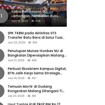
Kabid Pembinaan SD
1
Lamongan: Pembelian Buku
Pendamping Tidak Boleh
Juni 18, 2026
439
Dipaksakan
SPK TKBM pada Aktivitas STS
Transfer Batu Bara di Satui Tuai
Sorotan
Juni 22, 2026
435
Penutupan Munas-Konbes NU di
Bangkalan Dipersiapkan Matang,
Gus Ipul Turun Tangan
Juni 21, 2026
429
Perkuat Ekosistem Kampus Digital,
BTN Jalin Kerja Sama Strategis
dengan UNAIR
Juni 14, 2026
427
Temuan Mortir di Gudang
Rongsokan Malang Ditangani Tim
Gegana Polda Jatim
Juli 20, 2026
418
Usut Tuntas KUR Fiktif BNI Rp 12