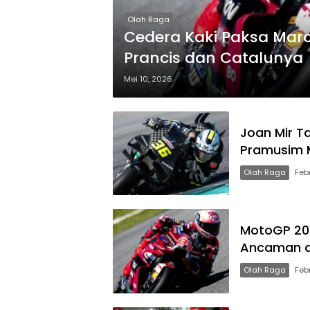
Olah Raga
Cedera Kaki Paksa Mar
Prancis dan Catalunya
Mei 10, 2026
Joan Mir T
Pramusim 
Olah Raga
Feb
MotoGP 202
Ancaman d
Olah Raga
Feb