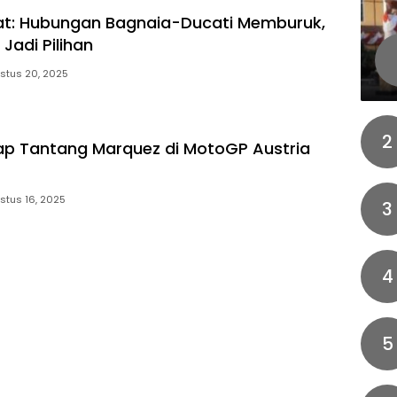
at: Hubungan Bagnaia-Ducati Memburuk,
Jadi Pilihan
stus 20, 2025
2
ap Tantang Marquez di MotoGP Austria
stus 16, 2025
3
4
5