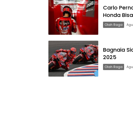
Carlo Pern
Honda Bisa 
Olah Raga
Agu
Bagnaia Si
2025
Olah Raga
Agu