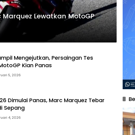
c Marquez Lewatkan MotoGP
ampil Mengejutkan, Persaingan Tes
MotoGP Kian Panas
ruari 5, 2026
Be
6 Dimulai Panas, Marc Marquez Tebar
i Sepang
ruari 4, 2026