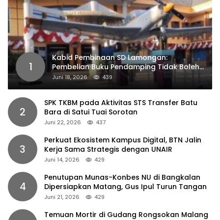
Kabid Pembinaan SD Lamongan:
1
Pembelian Buku Pendamping Tidak Boleh
Dipaksakan
Juni 18, 2026
439
SPK TKBM pada Aktivitas STS Transfer Batu
2
Bara di Satui Tuai Sorotan
Juni 22, 2026
437
Perkuat Ekosistem Kampus Digital, BTN Jalin
3
Kerja Sama Strategis dengan UNAIR
Juni 14, 2026
429
Penutupan Munas-Konbes NU di Bangkalan
4
Dipersiapkan Matang, Gus Ipul Turun Tangan
Juni 21, 2026
429
Temuan Mortir di Gudang Rongsokan Malang