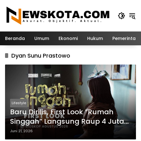
Langsung
ke
konten
Beranda
Umum
Ekonomi
Hukum
Pemerintah
Dyan Sunu Prastowo
Lifestyle
Baru Dirilis, First Look “Rumah
Singgah” Langsung Raup 4 Juta
Tayangan
Juni 21, 2026