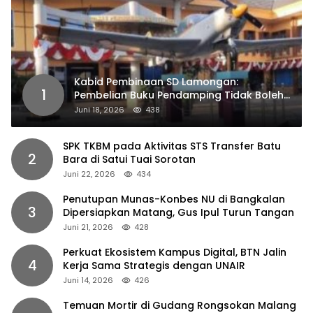
Kabid Pembinaan SD Lamongan:
1
Pembelian Buku Pendamping Tidak Boleh
Dipaksakan
Juni 18, 2026
438
SPK TKBM pada Aktivitas STS Transfer Batu
2
Bara di Satui Tuai Sorotan
Juni 22, 2026
434
Penutupan Munas-Konbes NU di Bangkalan
3
Dipersiapkan Matang, Gus Ipul Turun Tangan
Juni 21, 2026
428
Perkuat Ekosistem Kampus Digital, BTN Jalin
4
Kerja Sama Strategis dengan UNAIR
Juni 14, 2026
426
Temuan Mortir di Gudang Rongsokan Malang