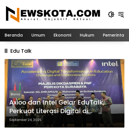
Langsung
ke
konten
Beranda
Umum
Ekonomi
Hukum
Pemerintah
Edu Talk
Bisnis
Axioo dan Intel Gelar EduTalk,
Perkuat Literasi Digital di
Kalangan Pendidik
September 24, 2025