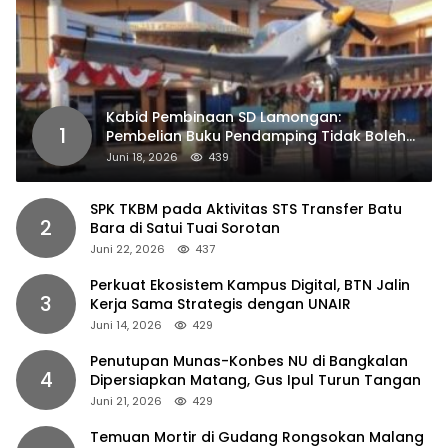
Kabid Pembinaan SD Lamongan:
1
Pembelian Buku Pendamping Tidak Boleh
Dipaksakan
Juni 18, 2026
439
SPK TKBM pada Aktivitas STS Transfer Batu
2
Bara di Satui Tuai Sorotan
Juni 22, 2026
437
Perkuat Ekosistem Kampus Digital, BTN Jalin
3
Kerja Sama Strategis dengan UNAIR
Juni 14, 2026
429
Penutupan Munas-Konbes NU di Bangkalan
4
Dipersiapkan Matang, Gus Ipul Turun Tangan
Juni 21, 2026
429
Temuan Mortir di Gudang Rongsokan Malang