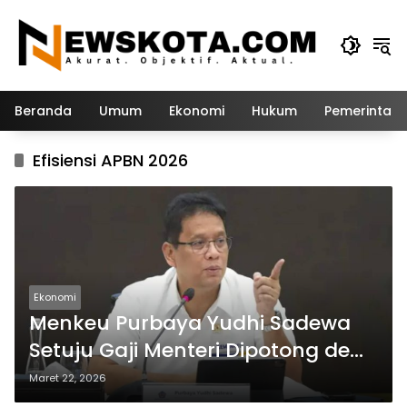
Langsung
ke
konten
Beranda
Umum
Ekonomi
Hukum
Pemerintah
Efisiensi APBN 2026
Ekonomi
Menkeu Purbaya Yudhi Sadewa
Setuju Gaji Menteri Dipotong demi
Efisiensi APBN
Maret 22, 2026