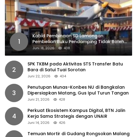
Kabid Pembinaan SD Lamongan:
1
Pembelian Buku Pendamping Tidak Boleh
Dipaksakan
Juni 18, 2026
438
SPK TKBM pada Aktivitas STS Transfer Batu
2
Bara di Satui Tuai Sorotan
Juni 22, 2026
434
Penutupan Munas-Konbes NU di Bangkalan
3
Dipersiapkan Matang, Gus Ipul Turun Tangan
Juni 21, 2026
428
Perkuat Ekosistem Kampus Digital, BTN Jalin
4
Kerja Sama Strategis dengan UNAIR
Juni 14, 2026
426
Temuan Mortir di Gudang Rongsokan Malang