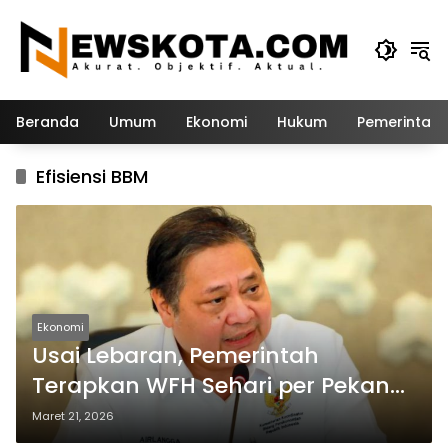
Langsung
ke
konten
Beranda
Umum
Ekonomi
Hukum
Pemerintah
Efisiensi BBM
Ekonomi
Usai Lebaran, Pemerintah
Terapkan WFH Sehari per Pekan
untuk ASN hingga Swasta
Maret 21, 2026