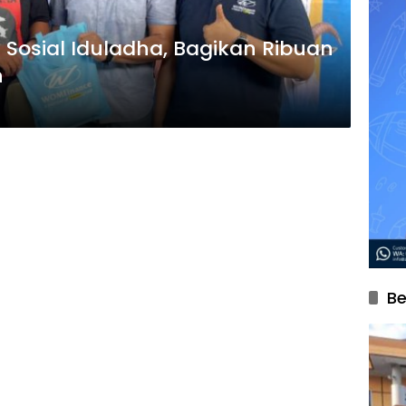
 Sosial Iduladha, Bagikan Ribuan
n
Be