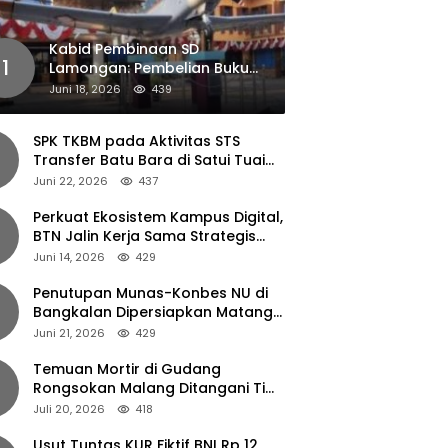
Kabid Pembinaan SD
1
Lamongan: Pembelian Buku
Pendamping Tidak Boleh
Juni 18, 2026
439
Dipaksakan
SPK TKBM pada Aktivitas STS
Transfer Batu Bara di Satui Tuai
Sorotan
Juni 22, 2026
437
Perkuat Ekosistem Kampus Digital,
BTN Jalin Kerja Sama Strategis
dengan UNAIR
Juni 14, 2026
429
Penutupan Munas-Konbes NU di
Bangkalan Dipersiapkan Matang,
Gus Ipul Turun Tangan
Juni 21, 2026
429
Temuan Mortir di Gudang
Rongsokan Malang Ditangani Tim
Gegana Polda Jatim
Juli 20, 2026
418
Usut Tuntas KUR Fiktif BNI Rp 12