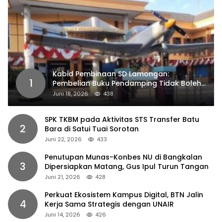
Kabid Pembinaan SD Lamongan:
1
Pembelian Buku Pendamping Tidak Boleh
Dipaksakan
Juni 18, 2026
438
SPK TKBM pada Aktivitas STS Transfer Batu
2
Bara di Satui Tuai Sorotan
Juni 22, 2026
433
Penutupan Munas-Konbes NU di Bangkalan
3
Dipersiapkan Matang, Gus Ipul Turun Tangan
Juni 21, 2026
428
Perkuat Ekosistem Kampus Digital, BTN Jalin
4
Kerja Sama Strategis dengan UNAIR
Juni 14, 2026
426