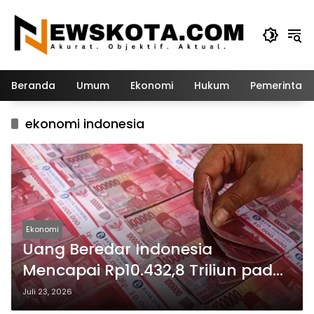
Langsung
ke
konten
Beranda
Umum
Ekonomi
Hukum
Pemerintah
ekonomi indonesia
Ekonomi
Uang Beredar Indonesia
Mencapai Rp10.432,8 Triliun pada
Juni 2026, Ini Penjelasan BI
Juli 23, 2026