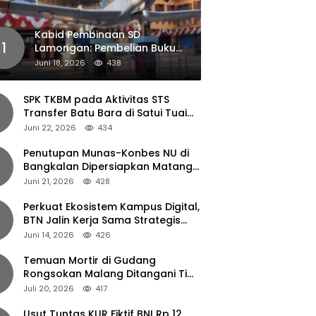
Kabid Pembinaan SD
1
Lamongan: Pembelian Buku
Pendamping Tidak Boleh
Juni 18, 2026
438
Dipaksakan
SPK TKBM pada Aktivitas STS
Transfer Batu Bara di Satui Tuai
Sorotan
Juni 22, 2026
434
Penutupan Munas-Konbes NU di
Bangkalan Dipersiapkan Matang,
Gus Ipul Turun Tangan
Juni 21, 2026
428
Perkuat Ekosistem Kampus Digital,
BTN Jalin Kerja Sama Strategis
dengan UNAIR
Juni 14, 2026
426
Temuan Mortir di Gudang
Rongsokan Malang Ditangani Tim
Gegana Polda Jatim
Juli 20, 2026
417
Usut Tuntas KUR Fiktif BNI Rp 12