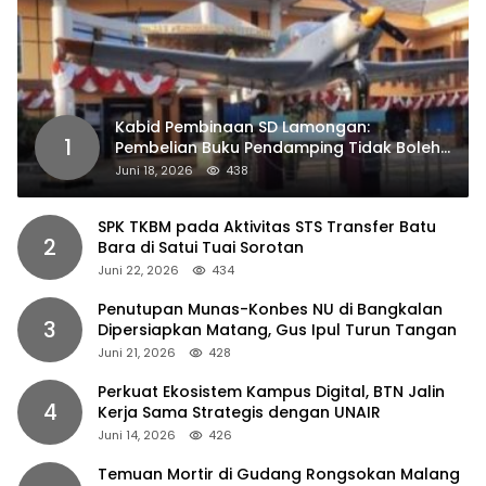
Kabid Pembinaan SD Lamongan:
1
Pembelian Buku Pendamping Tidak Boleh
Dipaksakan
Juni 18, 2026
438
SPK TKBM pada Aktivitas STS Transfer Batu
2
Bara di Satui Tuai Sorotan
Juni 22, 2026
434
Penutupan Munas-Konbes NU di Bangkalan
3
Dipersiapkan Matang, Gus Ipul Turun Tangan
Juni 21, 2026
428
Perkuat Ekosistem Kampus Digital, BTN Jalin
4
Kerja Sama Strategis dengan UNAIR
Juni 14, 2026
426
Temuan Mortir di Gudang Rongsokan Malang