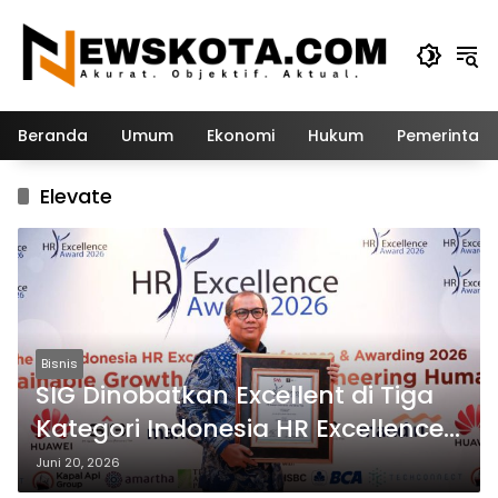
Langsung
ke
konten
Beranda
Umum
Ekonomi
Hukum
Pemerintah
Elevate
Bisnis
SIG Dinobatkan Excellent di Tiga
Kategori Indonesia HR Excellence
2026
Juni 20, 2026