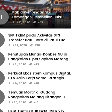
Kabid Pembinaan SD
1
Lamongan: Pembelian Buku
Pendamping Tidak Boleh
Juni 18, 2026
439
Dipaksakan
SPK TKBM pada Aktivitas STS
Transfer Batu Bara di Satui Tuai
Sorotan
Juni 22, 2026
436
Penutupan Munas-Konbes NU di
Bangkalan Dipersiapkan Matang,
Gus Ipul Turun Tangan
Juni 21, 2026
429
Perkuat Ekosistem Kampus Digital,
BTN Jalin Kerja Sama Strategis
dengan UNAIR
Juni 14, 2026
428
Temuan Mortir di Gudang
Rongsokan Malang Ditangani Tim
Gegana Polda Jatim
Juli 20, 2026
418
Usut Tuntas KUR Fiktif BNI Rp 12