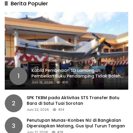
Berita Populer
Kabid Pembinaan SD Lamongan:
1
Pembelian Buku Pendamping Tidak Boleh
Dipaksakan
Juni 18, 2026
438
SPK TKBM pada Aktivitas STS Transfer Batu
2
Bara di Satui Tuai Sorotan
Juni 22, 2026
434
Penutupan Munas-Konbes NU di Bangkalan
3
Dipersiapkan Matang, Gus Ipul Turun Tangan
Juni 21, 2026
428