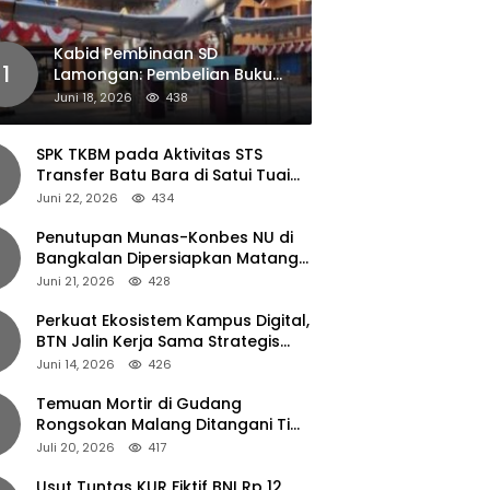
Kabid Pembinaan SD
1
Lamongan: Pembelian Buku
Pendamping Tidak Boleh
Juni 18, 2026
438
Dipaksakan
SPK TKBM pada Aktivitas STS
Transfer Batu Bara di Satui Tuai
Sorotan
Juni 22, 2026
434
Penutupan Munas-Konbes NU di
Bangkalan Dipersiapkan Matang,
Gus Ipul Turun Tangan
Juni 21, 2026
428
Perkuat Ekosistem Kampus Digital,
BTN Jalin Kerja Sama Strategis
dengan UNAIR
Juni 14, 2026
426
Temuan Mortir di Gudang
Rongsokan Malang Ditangani Tim
Gegana Polda Jatim
Juli 20, 2026
417
Usut Tuntas KUR Fiktif BNI Rp 12