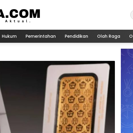
Hukum
Pemerintahan
Pendidikan
Olah Raga
O