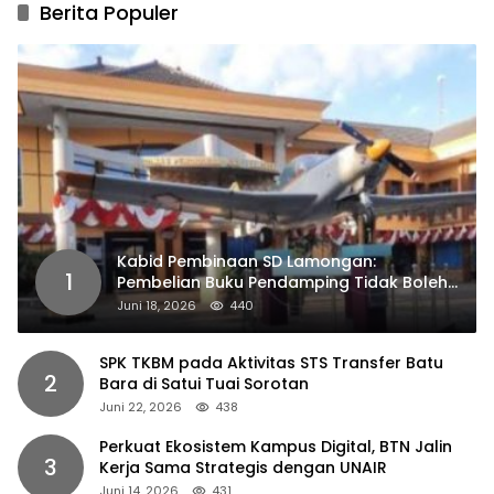
Berita Populer
Kabid Pembinaan SD Lamongan:
1
Pembelian Buku Pendamping Tidak Boleh
Dipaksakan
Juni 18, 2026
440
SPK TKBM pada Aktivitas STS Transfer Batu
2
Bara di Satui Tuai Sorotan
Juni 22, 2026
438
Perkuat Ekosistem Kampus Digital, BTN Jalin
3
Kerja Sama Strategis dengan UNAIR
Juni 14, 2026
431