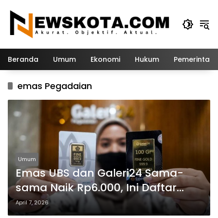
Langsung
ke
konten
Beranda
Umum
Ekonomi
Hukum
Pemerintah
emas Pegadaian
Umum
Emas UBS dan Galeri24 Sama-
sama Naik Rp6.000, Ini Daftar
Harganya
April 7, 2026