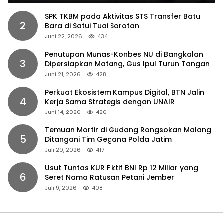
SPK TKBM pada Aktivitas STS Transfer Batu
2
Bara di Satui Tuai Sorotan
Juni 22, 2026
434
Penutupan Munas-Konbes NU di Bangkalan
3
Dipersiapkan Matang, Gus Ipul Turun Tangan
Juni 21, 2026
428
Perkuat Ekosistem Kampus Digital, BTN Jalin
4
Kerja Sama Strategis dengan UNAIR
Juni 14, 2026
426
Temuan Mortir di Gudang Rongsokan Malang
5
Ditangani Tim Gegana Polda Jatim
Juli 20, 2026
417
Usut Tuntas KUR Fiktif BNI Rp 12 Miliar yang
6
Seret Nama Ratusan Petani Jember
Juli 9, 2026
408