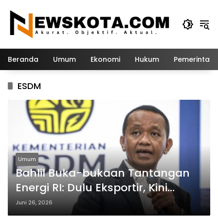
Langsung
ke
konten
Beranda
Umum
Ekonomi
Hukum
Pemerintah
ESDM
Umum
Bahlil Buka-bukaan Tantangan
Energi RI: Dulu Eksportir, Kini
Impor 1 Juta Barel Per Hari
Juni 26, 2026