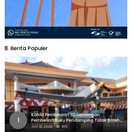
Berita Populer
Kabid Pembinaan SD Lamongan:
1
Pembelian Buku Pendamping Tidak Boleh
Dipaksakan
Juni 18, 2026
438