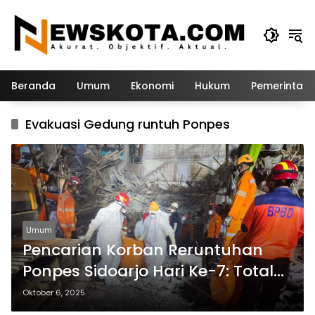
Langsung
ke
konten
Beranda
Umum
Ekonomi
Hukum
Pemerintah
Evakuasi Gedung runtuh Ponpes
Umum
Pencarian Korban Reruntuhan
Ponpes Sidoarjo Hari Ke-7: Total
Korban Meninggal Capai 52
Oktober 6, 2025
Orang