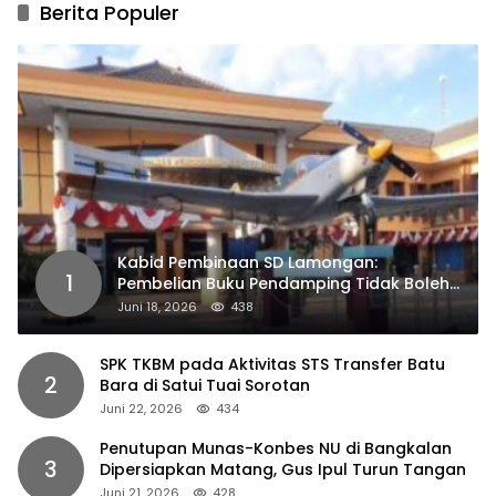
Berita Populer
Kabid Pembinaan SD Lamongan:
1
Pembelian Buku Pendamping Tidak Boleh
Dipaksakan
Juni 18, 2026
438
SPK TKBM pada Aktivitas STS Transfer Batu
2
Bara di Satui Tuai Sorotan
Juni 22, 2026
434
Penutupan Munas-Konbes NU di Bangkalan
3
Dipersiapkan Matang, Gus Ipul Turun Tangan
Juni 21, 2026
428