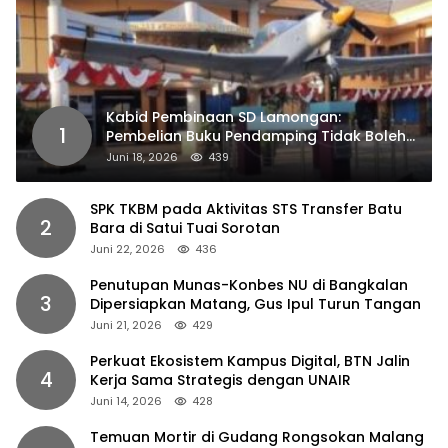
Kabid Pembinaan SD Lamongan:
1
Pembelian Buku Pendamping Tidak Boleh
Dipaksakan
Juni 18, 2026
439
SPK TKBM pada Aktivitas STS Transfer Batu
2
Bara di Satui Tuai Sorotan
Juni 22, 2026
436
Penutupan Munas-Konbes NU di Bangkalan
3
Dipersiapkan Matang, Gus Ipul Turun Tangan
Juni 21, 2026
429
Perkuat Ekosistem Kampus Digital, BTN Jalin
4
Kerja Sama Strategis dengan UNAIR
Juni 14, 2026
428
Temuan Mortir di Gudang Rongsokan Malang