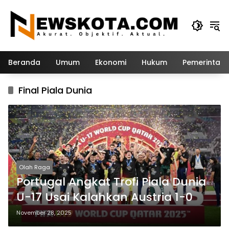
Langsung
ke
konten
Beranda
Umum
Ekonomi
Hukum
Pemerintah
Final Piala Dunia
Olah Raga
Portugal Angkat Trofi Piala Dunia
U-17 Usai Kalahkan Austria 1-0
November 28, 2025