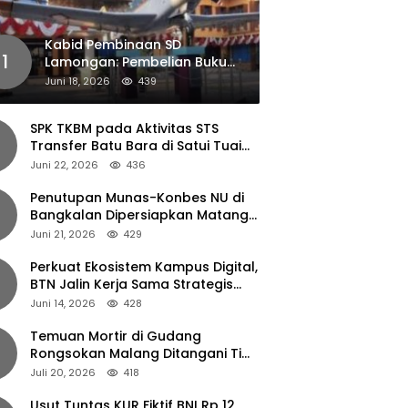
Kabid Pembinaan SD
1
Lamongan: Pembelian Buku
Pendamping Tidak Boleh
Juni 18, 2026
439
Dipaksakan
SPK TKBM pada Aktivitas STS
Transfer Batu Bara di Satui Tuai
Sorotan
Juni 22, 2026
436
Penutupan Munas-Konbes NU di
Bangkalan Dipersiapkan Matang,
Gus Ipul Turun Tangan
Juni 21, 2026
429
Perkuat Ekosistem Kampus Digital,
BTN Jalin Kerja Sama Strategis
dengan UNAIR
Juni 14, 2026
428
Temuan Mortir di Gudang
Rongsokan Malang Ditangani Tim
Gegana Polda Jatim
Juli 20, 2026
418
Usut Tuntas KUR Fiktif BNI Rp 12