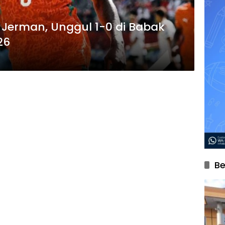
 Jerman, Unggul 1-0 di Babak
26
Be