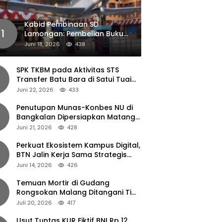
Kabid Pembinaan SD
1
Lamongan: Pembelian Buku
Pendamping Tidak Boleh
Juni 18, 2026
438
Dipaksakan
SPK TKBM pada Aktivitas STS
Transfer Batu Bara di Satui Tuai
Sorotan
Juni 22, 2026
433
Penutupan Munas-Konbes NU di
Bangkalan Dipersiapkan Matang,
Gus Ipul Turun Tangan
Juni 21, 2026
428
Perkuat Ekosistem Kampus Digital,
BTN Jalin Kerja Sama Strategis
dengan UNAIR
Juni 14, 2026
426
Temuan Mortir di Gudang
Rongsokan Malang Ditangani Tim
Gegana Polda Jatim
Juli 20, 2026
417
Usut Tuntas KUR Fiktif BNI Rp 12