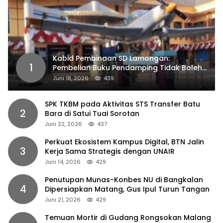
Kabid Pembinaan SD Lamongan:
1
Pembelian Buku Pendamping Tidak Boleh
Dipaksakan
Juni 18, 2026
439
SPK TKBM pada Aktivitas STS Transfer Batu
2
Bara di Satui Tuai Sorotan
Juni 22, 2026
437
Perkuat Ekosistem Kampus Digital, BTN Jalin
3
Kerja Sama Strategis dengan UNAIR
Juni 14, 2026
429
Penutupan Munas-Konbes NU di Bangkalan
4
Dipersiapkan Matang, Gus Ipul Turun Tangan
Juni 21, 2026
429
Temuan Mortir di Gudang Rongsokan Malang