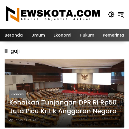
Langsung
ke
konten
Beranda
Umum
Ekonomi
Hukum
Pemerintah
gaji
Ekonomi
Kenaikan Tunjangan DPR RI Rp50
Juta Picu Kritik Anggaran Negara
Agustus 31, 2025