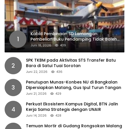
Kabid Pembinaan SD Lamongan:
1
Pembelian Buku Pendamping Tidak Boleh
Dipaksakan
Juni 18, 2026
439
SPK TKBM pada Aktivitas STS Transfer Batu
2
Bara di Satui Tuai Sorotan
Juni 22, 2026
436
Penutupan Munas-Konbes NU di Bangkalan
3
Dipersiapkan Matang, Gus Ipul Turun Tangan
Juni 21, 2026
429
Perkuat Ekosistem Kampus Digital, BTN Jalin
4
Kerja Sama Strategis dengan UNAIR
Juni 14, 2026
428
Temuan Mortir di Gudang Rongsokan Malang