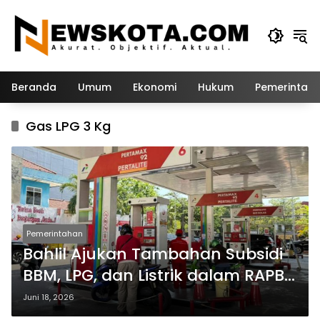
Langsung
ke
konten
Beranda
Umum
Ekonomi
Hukum
Pemerintah
Gas LPG 3 Kg
Pemerintahan
Bahlil Ajukan Tambahan Subsidi
BBM, LPG, dan Listrik dalam RAPBN
2027
Juni 18, 2026