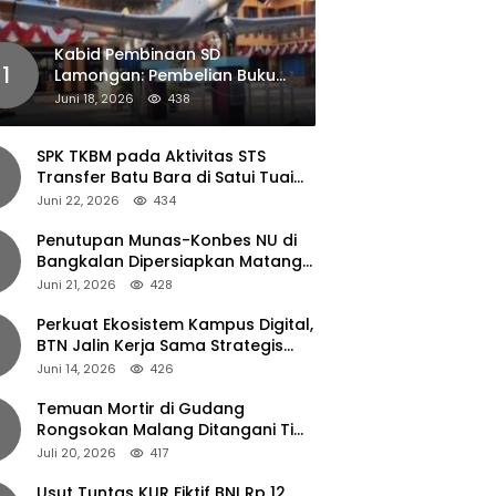
Kabid Pembinaan SD
1
Lamongan: Pembelian Buku
Pendamping Tidak Boleh
Juni 18, 2026
438
Dipaksakan
SPK TKBM pada Aktivitas STS
Transfer Batu Bara di Satui Tuai
Sorotan
Juni 22, 2026
434
Penutupan Munas-Konbes NU di
Bangkalan Dipersiapkan Matang,
Gus Ipul Turun Tangan
Juni 21, 2026
428
Perkuat Ekosistem Kampus Digital,
BTN Jalin Kerja Sama Strategis
dengan UNAIR
Juni 14, 2026
426
Temuan Mortir di Gudang
Rongsokan Malang Ditangani Tim
Gegana Polda Jatim
Juli 20, 2026
417
Usut Tuntas KUR Fiktif BNI Rp 12