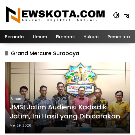
Langsung
ke
konten
Beranda
Umum
Ekonomi
Hukum
Pemerintah
Grand Mercure Surabaya
Umum
JMSI Jatim Audiensi Kadisdik
Jatim, Ini Hasil yang Dibicarakan
Mei 29, 2026