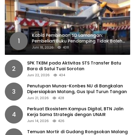
Kabid Pembinaan SD Lamongan:
1
Pembelian Buku Pendamping Tidak Boleh
Dipaksakan
Juni 18, 2026
438
SPK TKBM pada Aktivitas STS Transfer Batu
2
Bara di Satui Tuai Sorotan
Juni 22, 2026
434
Penutupan Munas-Konbes NU di Bangkalan
3
Dipersiapkan Matang, Gus Ipul Turun Tangan
Juni 21, 2026
428
Perkuat Ekosistem Kampus Digital, BTN Jalin
4
Kerja Sama Strategis dengan UNAIR
Juni 14, 2026
426
Temuan Mortir di Gudang Rongsokan Malang