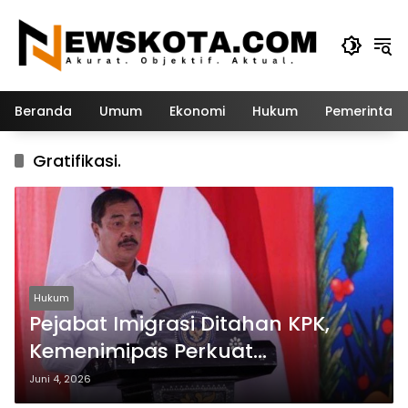
Langsung
ke
konten
Beranda
Umum
Ekonomi
Hukum
Pemerintah
Gratifikasi.
Hukum
Pejabat Imigrasi Ditahan KPK,
Kemenimipas Perkuat
Transparansi dan Akuntabilitas
Juni 4, 2026