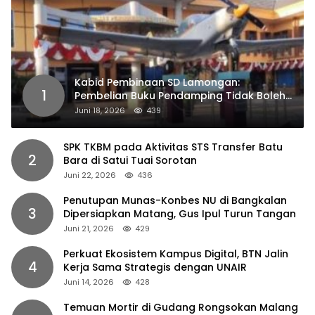
Kabid Pembinaan SD Lamongan:
1
Pembelian Buku Pendamping Tidak Boleh
Dipaksakan
Juni 18, 2026
439
SPK TKBM pada Aktivitas STS Transfer Batu
2
Bara di Satui Tuai Sorotan
Juni 22, 2026
436
Penutupan Munas-Konbes NU di Bangkalan
3
Dipersiapkan Matang, Gus Ipul Turun Tangan
Juni 21, 2026
429
Perkuat Ekosistem Kampus Digital, BTN Jalin
4
Kerja Sama Strategis dengan UNAIR
Juni 14, 2026
428
Temuan Mortir di Gudang Rongsokan Malang